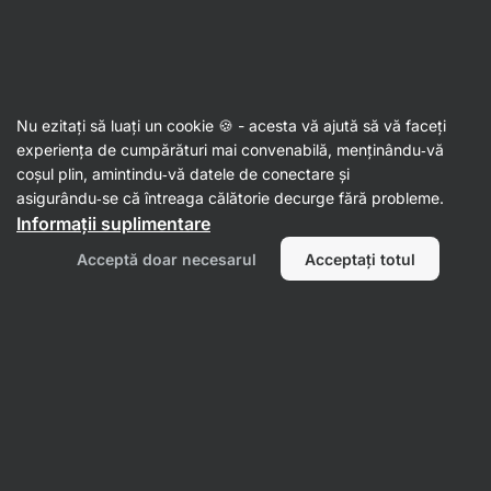
Aktin
Suplimente
Nu ezitați să luați un cookie 🍪 - acesta vă ajută să vă faceți
Vitamine și minerale pulbere
experiența de cumpărături mai convenabilă, menținându‑vă
coșul plin, amintindu‑vă datele de conectare și
asigurându‑se că întreaga călătorie decurge fără probleme.
Informații suplimentare
Acceptă doar necesarul
Acceptați totul
Vitamina C
Magneziu
Filtrează
1
Pulbere/praf
Ștergeți toate filtrele