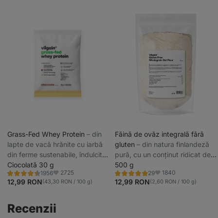
Grass-Fed Whey Protein
⁠–⁠ din
Făină de ovăz integrală fără
lapte de vacă hrănite cu iarbă
gluten
⁠–⁠ din natura finlandeză
din ferme sustenabile, îndulcit
pură, cu un conținut ridicat de
cu stevia, ultrafiltrat la
Ciocolată 30 g
fibre și beta-glucani, fără OMG
500 g
2725
1840
1956
29
temperaturi scăzute
și pesticide
Evaluare
Evaluare
Favorite
Favorite
4.4/5,
5.0/5,
12,99 RON
12,99 RON
(43,30 RON / 100 g)
(2,60 RON / 100 g)
1956
29
recenzii
recenzii
Recenzii