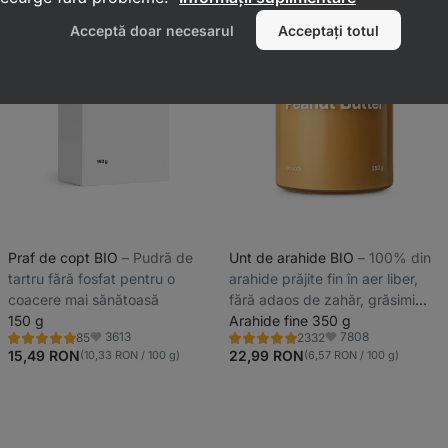
Acceptă doar necesarul
Acceptați totul
Praf de copt BIO
⁠–⁠ Pudră de
Unt de arahide BIO
⁠–⁠ 100% din
tartru fără fosfat pentru o
arahide prăjite fin în aer liber,
coacere mai sănătoasă
fără adaos de zahăr, grăsimi
150 g
sau sare
Arahide fine 350 g
3613
7808
85
2332
Evaluare
Evaluare
Favorite
Favorite
4.9/5,
4.8/5,
15,49 RON
22,99 RON
(10,33 RON / 100 g)
(6,57 RON / 100 g)
85
2332
recenzii
recenzii