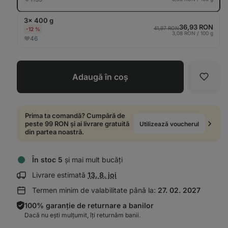
3× 400 g
36,93 RON
41,97 RON
-12 %
3,08 RON / 100 g
46
Adaugă în coș
Favori
Prima ta comandă? Cumpără de
peste 99 RON și ai livrare gratuită
Utilizează voucherul
din partea noastră.
În stoc 5
și mai mult bucăți
Afișează
Livrare estimată
13. 8. joi
informații
Termen minim de valabilitate până la:
27. 02. 2027
despre
livrare:
100% garanție de returnare a banilor
Dacă nu ești mulțumit, îți returnăm banii.