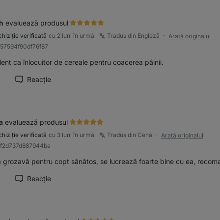
h
evaluează produsul
hiziție verificată
cu 2 luni în urmă
Tradus din Engleză
Arată originalul
●
857594f90df76f87
ent ca înlocuitor de cereale pentru coacerea pâinii.
Reacție
cați recenzia ca fiind utilă
a
evaluează produsul
hiziție verificată
cu 3 luni în urmă
Tradus din Cehă
Arată originalul
●
8f2d737d887944ba
ă grozavă pentru copt sănătos, se lucrează foarte bine cu ea, recom
Reacție
cați recenzia ca fiind utilă