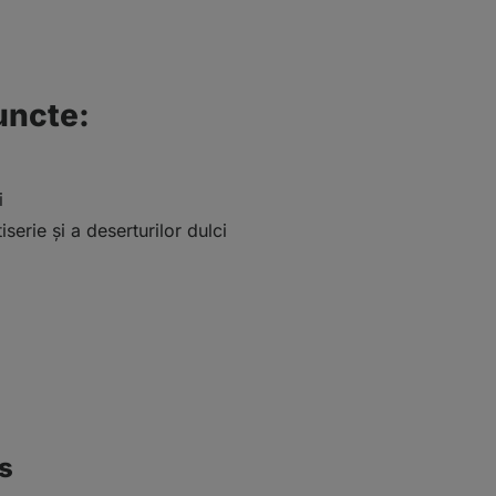
uncte:
i
serie și a deserturilor dulci
us