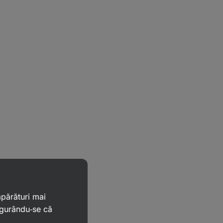
mpărături mai
igurându‑se că