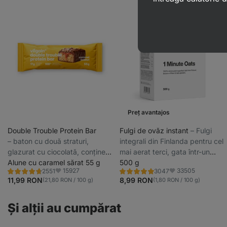
Preț avantajos
Double Trouble Protein Bar
Fulgi de ovăz instant
⁠–⁠ Fulgi
⁠–⁠ baton cu două straturi,
integrali din Finlanda pentru cel
glazurat cu ciocolată, conține
mai aerat terci, gata într-un
29% proteine de calitate, fără
Alune cu caramel sărat 55 g
minut
500 g
15927
33505
2551
3047
conservanți și coloranți.
Evaluare
Evaluare
Favorite
Favorite
4.7/5,
4.9/5,
11,99 RON
8,99 RON
(21,80 RON / 100 g)
(1,80 RON / 100 g)
2551
3047
recenzii
recenzii
Şi alții au cumpărat