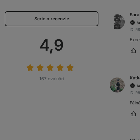
Sara
Scrie o recenzie
Ac
ID: R
Evaluare
4,9
Excel
Mar
medie:
Katk
167 evaluări
Ac
ID: R
Făin
Mar