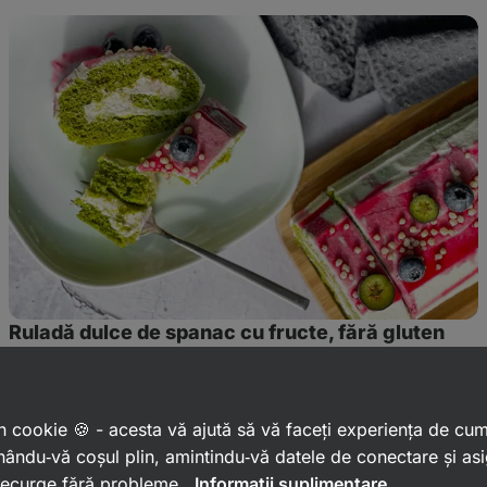
Ruladă
dulce
de
spanac
cu
fructe,
fără
gluten
Ruladă dulce de spanac cu fructe, fără gluten
 un cookie 🍪 - acesta vă ajută să vă faceți experiența de cu
ându‑vă coșul plin, amintindu‑vă datele de conectare și as
 decurge fără probleme.
Informații suplimentare