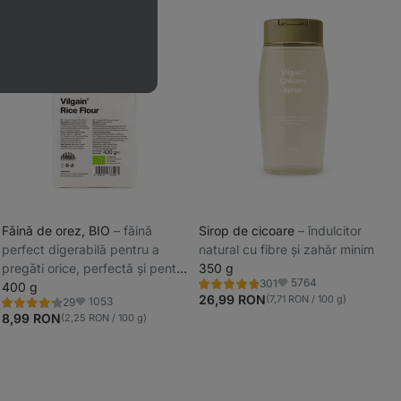
Făină de orez, BIO
⁠–⁠ făină
Sirop de cicoare
⁠–⁠ îndulcitor
perfect digerabilă pentru a
natural cu fibre și zahăr minim
_
pregăti orice, perfectă și pentru
350 g
_
5764
301
celiaci
400 g
Evaluare
Favorite
4.6/5,
26,99 RON
(7,71 RON / 100 g)
1053
29
Evaluare
Favorite
301
4.2/5,
8,99 RON
(2,25 RON / 100 g)
recenzii
29
recenzii