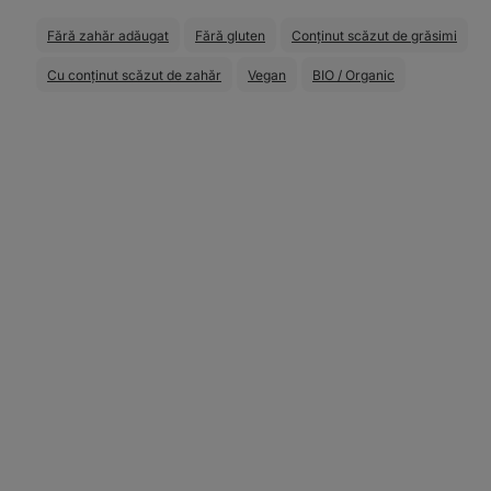
Fără zahăr adăugat
Fără gluten
Conţinut scăzut de grăsimi
Cu conținut scăzut de zahăr
Vegan
BIO / Organic