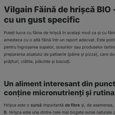
Vilgain Făină de hrișcă BIO
cu un gust specific
Puteți lucra cu făina de hrișcă în același mod ca și cu făi
amesteca cu o altă făină într‑un raport adecvat. Este pot
pentru îngroșarea supelor, sosurilor sau produselor tartin
prepararea aluatului de patiserie (pâine și pizza), care d
prăjituri, clătite, plăcinte și biscuiți.
Un aliment interesant din punct
conține micronutrienți și rutina
Hrișca este o
sursă
importantă
de fibre
și, de asemenea,
B
. Hrișca este una dintre cele mai bogate surse naturale