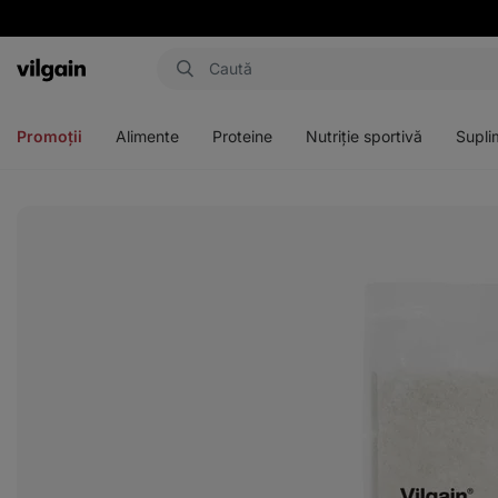
Aktin
Deschideți
Deschideți
Deschideți
Deschideți
meniul
meniul
meniul
meniul
Promoții
Alimente
Proteine
Nutriție sportivă
Supli