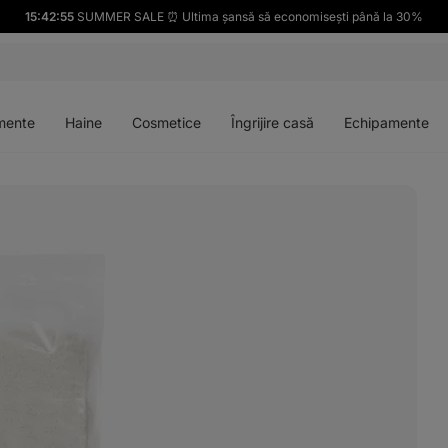
15:42:54
SUMMER SALE ⏰ Ultima șansă să economisești până la 30%
Deschideți
Deschideți
Deschideți
Deschideți
meniul
meniul
meniul
meniul
mente
Haine
Cosmetice
Îngrijire casă
Echipamente