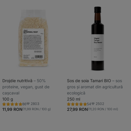
Drojdie nutritivă
⁠–⁠ 50%
Sos de soia Tamari BIO
⁠–⁠ sos
proteine, vegan, gust de
gros și aromat din agricultură
cașcaval
ecologică
100 g
250 ml
2803
2502
86
54
Evaluare
Evaluare
Favorite
Favorite
4.8/5,
4.8/5,
11,99 RON
27,99 RON
(11,99 RON / 100 g)
(11,20 RON / 100 ml)
86
54
recenzii
recenzii