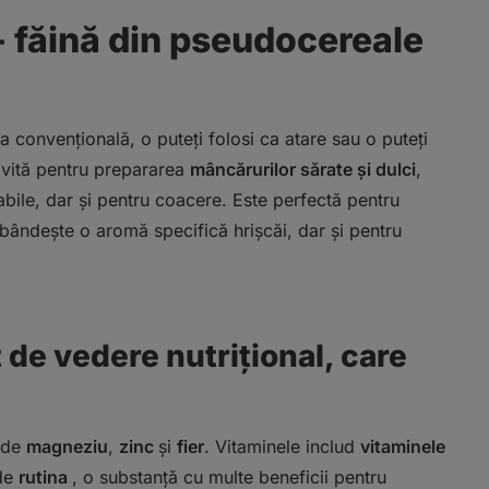
 - făină din pseudocereale
na convențională, o puteți folosi ca atare sau o puteți
rivită pentru prepararea
mâncărurilor sărate și dulci
,
abile, dar și pentru coacere. Este perfectă pentru
obândește o aromă specifică hrișcăi, dar și pentru
 de vedere nutrițional, care
 de
magneziu
,
zinc
și
fier
. Vitaminele includ
vitaminele
 de
rutina
, o substanță cu multe beneficii pentru