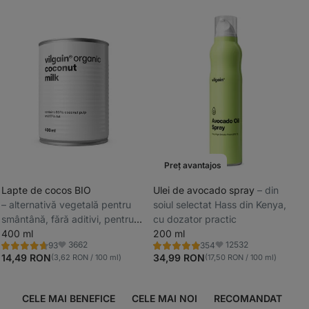
Preț avantajos
Lapte de cocos BIO
Ulei de avocado spray
⁠–⁠ din
⁠–⁠ alternativă vegetală pentru
soiul selectat Hass din Kenya,
_
smântână, fără aditivi, pentru
cu dozator practic
_
mâncăruri pline de gust și
400 ml
200 ml
3662
12532
93
354
nutrienți
Evaluare
Evaluare
Favorite
Favorite
4.8/5,
4.9/5,
14,49 RON
34,99 RON
(3,62 RON / 100 ml)
(17,50 RON / 100 ml)
93
354
recenzii
recenzii
CELE MAI BENEFICE
CELE MAI NOI
RECOMANDAT