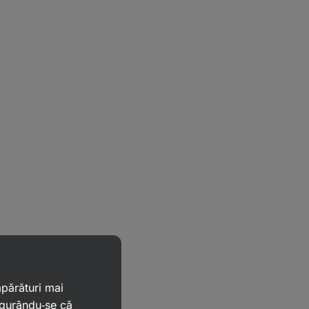
mpărături mai
igurându‑se că