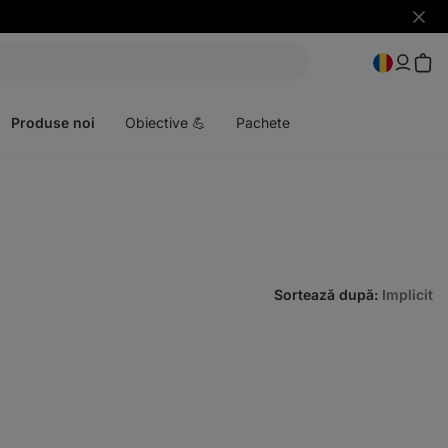
Ascun
notific
Deschideți
meniul
Produse noi
Obiective 💪
Pachete
Sortează după
:
Implicit