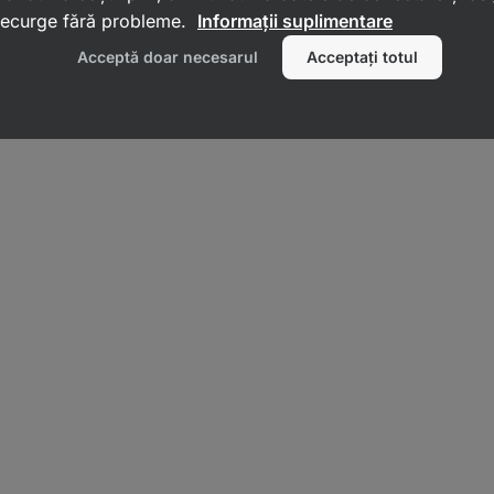
Praf de copt fără fosfați
 decurge fără probleme.
Informații suplimentare
Acceptă doar necesarul
Acceptați totul