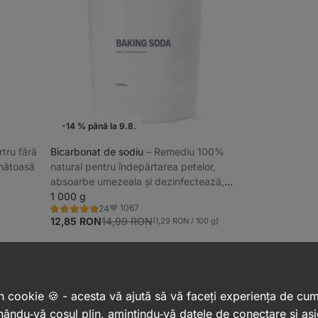
-14 % până la 9.8.
Evenimentele săptămânii
rtru fără
Bicarbonat de sodiu
⁠–⁠ Remediu 100%
ănătoasă
natural pentru îndepărtarea petelor,
absoarbe umezeala și dezinfectează,
potrivit și pentru coacere și gătit
1 000 g
1067
24
Evaluare
Favorite
5.0/5,
12,85 RON
14,99 RON
(1,29 RON / 100 g)
24
recenzii
sa și
 un cookie 🍪 - acesta vă ajută să vă faceți experiența de cu
ându‑vă coșul plin, amintindu‑vă datele de conectare și as