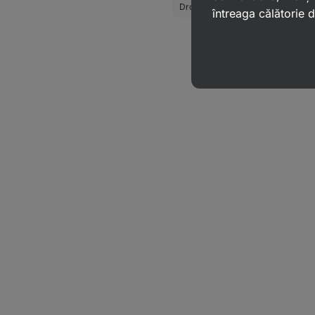
Drojdie
Bicarbonat de sodiu
întreaga călătorie