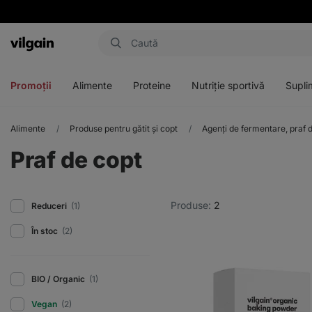
Aktin
Deschideți
Deschideți
Deschideți
Deschideți
meniul
meniul
meniul
meniul
Promoții
Alimente
Proteine
Nutriție sportivă
Supli
Alimente
Produse pentru gătit și copt
Agenți de fermentare, praf d
Praf de copt
Produse:
2
Reduceri
(1)
În stoc
(2)
BIO / Organic
(1)
Vegan
(2)