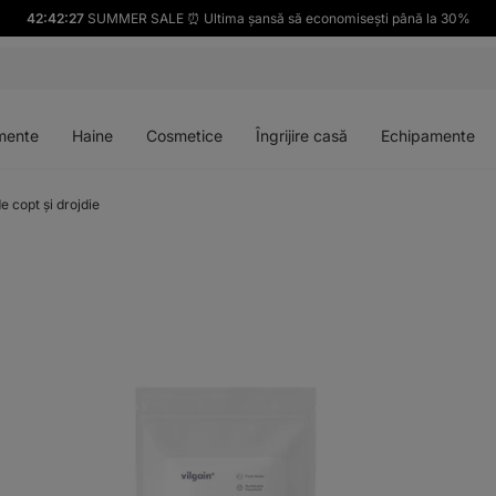
42:42:26
SUMMER SALE ⏰ Ultima șansă să economisești până la 30%
Deschideți
Deschideți
Deschideți
Deschideți
meniul
meniul
meniul
meniul
mente
Haine
Cosmetice
Îngrijire casă
Echipamente
e copt și drojdie