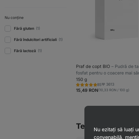
Nu conține
Fără gluten
(1)
Fără îndulcitori artificiali
(1)
Fără lactoză
(1)
Praf de copt BIO
⁠–⁠ Pudră de ta
fosfat pentru o coacere mai s
150 g
3613
85
Evaluare
Favorite
4.9/5,
15,49 RON
(10,33 RON / 100 g)
85
recenzii
Te‑ar putea intere
Nu ezitați să luați
convenabilă, mențin