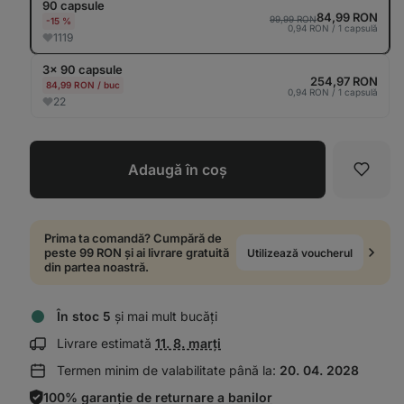
90 capsule
tab
84,99 RON
99,99 RON
-15 %
0,94 RON / 1 capsulă
1119
3× 90 capsule
254,97 RON
84,99 RON / buc
0,94 RON / 1 capsulă
22
Adaugă în coș
Favori
Prima ta comandă? Cumpără de
peste 99 RON și ai livrare gratuită
Utilizează voucherul
din partea noastră.
În stoc 5
și mai mult bucăți
Afișează
Livrare estimată
11. 8. marți
informații
Termen minim de valabilitate până la:
20. 04. 2028
despre
livrare:
100% garanție de returnare a banilor