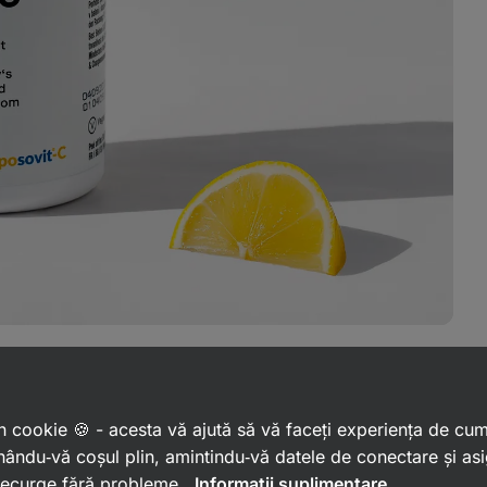
 un cookie 🍪 - acesta vă ajută să vă faceți experiența de cu
ându‑vă coșul plin, amintindu‑vă datele de conectare și as
 decurge fără probleme.
Informații suplimentare