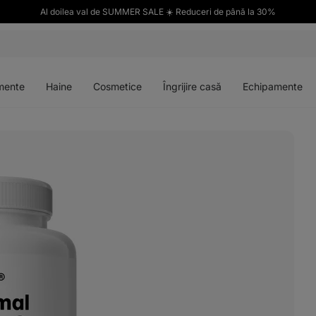
Al doilea val de SUMMER SALE ☀️ Reduceri de până la 30%
Deschideți
Deschideți
Deschideți
Deschideți
meniul
meniul
meniul
meniul
mente
Haine
Cosmetice
Îngrijire casă
Echipamente