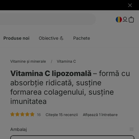
Ascun
notific
Deschideți
meniul
Produse noi
Obiective 💪
Pachete
Vitamine și minerale
Vitamina C
Vitamina C lipozomală
⁠–⁠ formă cu
absorbție ridicată, susține
formarea colagenului, susține
imunitatea
evaluare
16
Citește 15 recenzii
Afișează 1 întrebare
Ambalaj
Afi
în