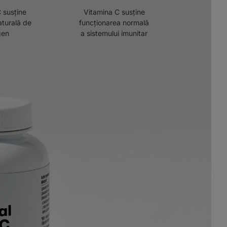
 susține
Vitamina C susține
aturală de
funcționarea normală
gen
a sistemului imunitar