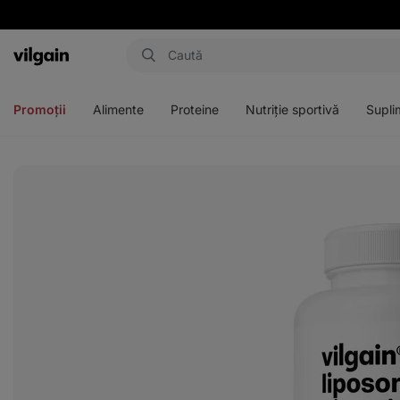
Aktin
Deschideți
Deschideți
Deschideți
Deschideți
meniul
meniul
meniul
meniul
Promoții
Alimente
Proteine
Nutriție sportivă
Supli