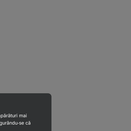
mpărături mai
igurându‑se că