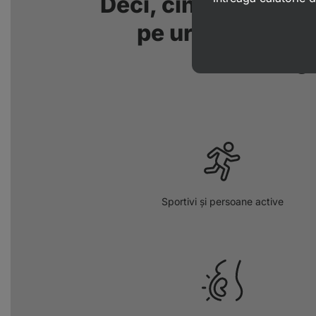
Deci, cine va benefi
pe urma vitamin
Vilg
Sportivi și persoane active