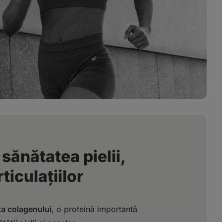
sănătatea pielii,
ticulațiilor
za colagenului
, o proteină importantă