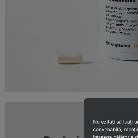
Nu ezitați să luați
convenabilă, mențin
întreaga călătorie