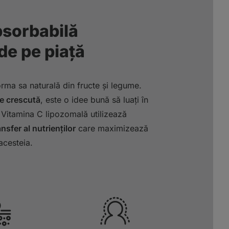
bsorbabilă
de pe piață
orma sa naturală din fructe și legume.
ie crescută
, este o idee bună să luați în
 Vitamina C lipozomală utilizează
sfer al nutrienților
care maximizează
acesteia.