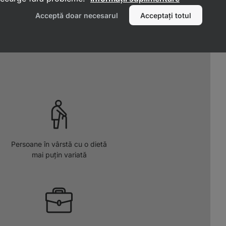
cia cel mai mult de
Acceptă doar necesarul
Acceptați totul
ei C lipozomale
ain?
Persoane în vârstă cu o dietă
mai puțin variată