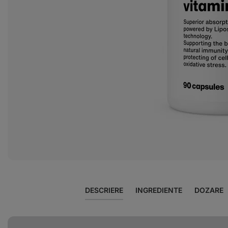
Afișează
fotografia
2
în
galerie
DESCRIERE
INGREDIENTE
DOZARE