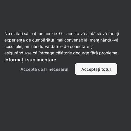
Al doilea val de SUMMER SALE ☀️ Reduceri de până la 30%
Ascundeți
notificările
Aktin
Nu ezitați să luați un cookie 🍪 - acesta vă ajută să vă faceți
Produse pentru gătit și copt
experiența de cumpărături mai convenabilă, menținându‑vă
coșul plin, amintindu‑vă datele de conectare și
Protein Crispies XL
⁠–⁠ chipsuri proteice mari,
asigurându‑se că întreaga călătorie decurge fără probleme.
pline de proteine ​​din lapte, pufoase și crocante
Informații suplimentare
Citește 34 recenzii
evaluare
33
Acceptă doar necesarul
Acceptați totul
Afișează