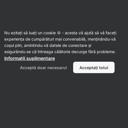
Al doilea val de SUMMER SALE ☀️ Reduceri de până la 30%
Ascundeți
notificările
Aktin
Nu ezitați să luați un cookie 🍪 - acesta vă ajută să vă faceți
Patiserie ambalată
experiența de cumpărături mai convenabilă, menținându‑vă
coșul plin, amintindu‑vă datele de conectare și
Pâine integrală de ovăz BIO ⁠–⁠ 375 g
⁠–⁠ pâine
asigurându‑se că întreaga călătorie decurge fără probleme.
integrală, din materii prime și producție
Informații suplimentare
bavareză, sursă de fibre, fără conservanți
Acceptă doar necesarul
Acceptați totul
Citește 27 recenzii
evaluare
27