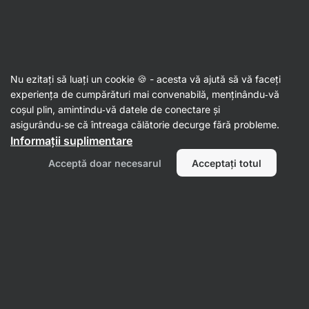
34:36:11
SUMMER SALE ⏰ Ultima șansă să economisești până la
Ascundeți
30%
notificările
Aktin
Nu ezitați să luați un cookie 🍪 - acesta vă ajută să vă faceți
experiența de cumpărături mai convenabilă, menținându‑vă
Ficat
coșul plin, amintindu‑vă datele de conectare și
asigurându‑se că întreaga călătorie decurge fără probleme.
Liver Complex
⁠–⁠ susținerea sănătății ficatului
Informații suplimentare
datorită extractului de armurariu, anghinare,
turmeric și colină
Acceptă doar necesarul
Acceptați totul
Citește 3 recenzii
evaluare
5