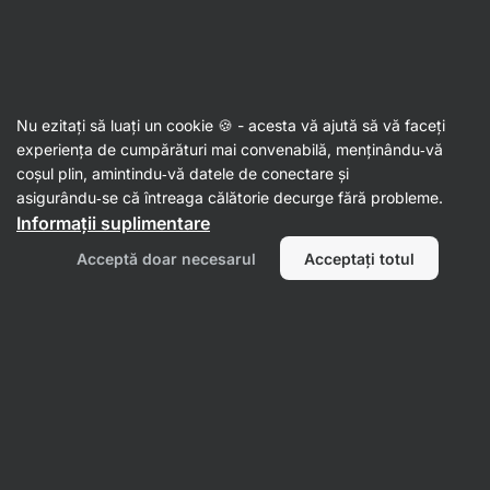
38:41:17
SUMMER SALE ⏰ Ultima șansă să economisești până la
Ascundeți
30%
notificările
Aktin
Nu ezitați să luați un cookie 🍪 - acesta vă ajută să vă faceți
experiența de cumpărături mai convenabilă, menținându‑vă
Aminoacizi
coșul plin, amintindu‑vă datele de conectare și
asigurându‑se că întreaga călătorie decurge fără probleme.
GABA
⁠–⁠ acidul gama‑aminobutiric, un
Informații suplimentare
neurotransmițător prezent în mod natural în
corpul uman
Acceptă doar necesarul
Acceptați totul
Citește 20 recenzii
evaluare
21