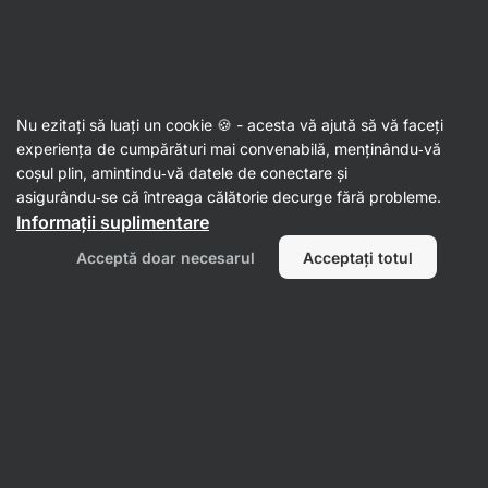
Al doilea val de SUMMER SALE ☀️ Reduceri de până la 30%
Ascundeți
notificările
Aktin
Nu ezitați să luați un cookie 🍪 - acesta vă ajută să vă faceți
Cuşcuş
experiența de cumpărături mai convenabilă, menținându‑vă
coșul plin, amintindu‑vă datele de conectare și
Cușcuș din grâu speltă BIO
⁠–⁠ garnitură bogată
asigurându‑se că întreaga călătorie decurge fără probleme.
din punct de vedere nutrițional, gata în 5 minute
Informații suplimentare
Citește 13 recenzii
evaluare
14
Acceptă doar necesarul
Acceptați totul
Afișează